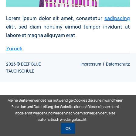
Lorem ipsum dolor sit amet, consetetur
sadipscing
elitr, sed diam nonumy eirmod tempor invidunt ut
labore et magna aliquyam erat.
Zurück
2026 © DEEP BLUE
Impressum
|
Datenschutz
TAUCHSCHULE
Meine Seite verwendet nur notwendige Cookies die zur einwandfreien
Funktion und Darstellung der Website dienen! Diese können nicht
abgelehnt werden und werden nach dem schließen der Seite
automatisch wieder gelöscht.
OK